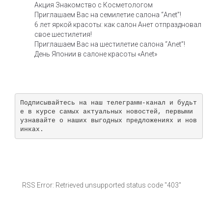
Акция Знакомство с Косметологом
Приглашаем Вас на семилетие салона “Anet”!
6 лет яркой красоты: как салон Анет отпраздновал
свое шестилетия!
Приглашаем Вас на шестилетие салона “Anet”!
День Японии в салоне красоты «Anet»
Подписывайтесь на наш телеграмм-канал и будьт
е в курсе самых актуальных новостей, первыми 
узнавайте о наших выгодных предложениях и нов
инках.
RSS Error: Retrieved unsupported status code "403"