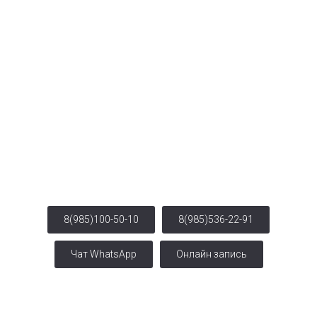
Свяжитесь с нами
г. Москва, ул. Чаплыгина, 13/2,(1 этаж)
Метро: Чистые пруды, Красные Ворота, Курская,
Тургеневская
8(985)100-50-10
8(985)536-22-91
Чат WhatsApp
Онлайн запись
Авторское право © 2019 - 2023
Салон Красоты