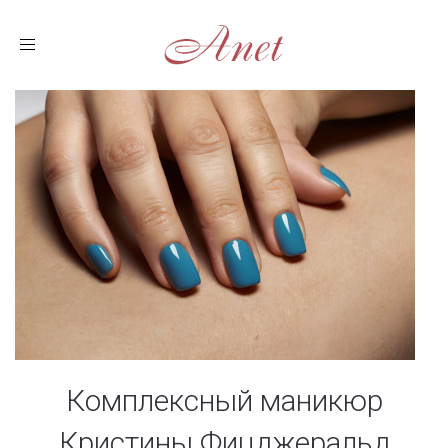
Toggle
navigation
Комплексный маникюр
Кристины Фицджеральд