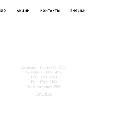
ЛИО
АКЦИИ
КОНТАКТЫ
ENGLISH
Депиляция
Депиляция 1 зоны 900 - 2000
Зона бикини 3800 - 4350
Ноги 2500 - 3500
Руки 1700 - 2400
Зона подмышек 1800
Подробнее