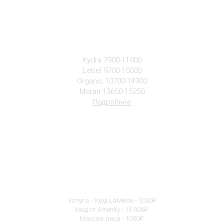
Окрашивание и Химическая
завивка
Kydra 7900-11900
Lebel 9700-15000
Organic 10700-14900
Moran 13650-15250
Подробнее
КОСМЕТОЛОГИЯ
Услуга - Уход LaMente - 5000₽
Уход от Amenlty - 15 000₽.
Массаж лица - 1000₽.