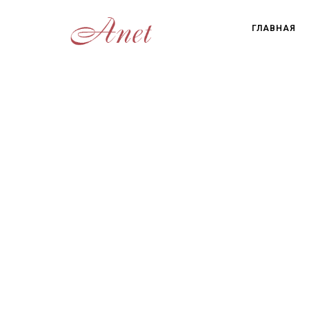
ГЛАВНАЯ
Услуга «Доброе утро»
Услуга «Доброе утро»
Действует с 7 до 10 утра по
предварительной записи.
Запись:
+7 985 100-50-10