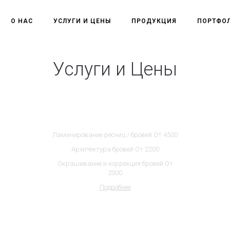
О НАС
УСЛУГИ И ЦЕНЫ
ПРОДУКЦИЯ
ПОРТФО
Услуги и Цены
Brow-Bar
Ламинирование ресниц / бровей От 4500
Архитектура бровей От 2200
Окрашивание и коррекция бровей От
2000
Подробнее